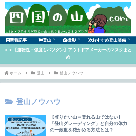
新着記事
登山
撮影
おすすめ登山装備
＞＞【速乾性・強度もバツグン】アウトドアメーカーのマスクまと
め
ホーム
登山
登山ノウハウ
登山ノウハウ
【登りたい山＝登れる山ではない】
登山ノウハウ
「登山グレーディング」と自分の体力
の一致度を確かめる方法とは？