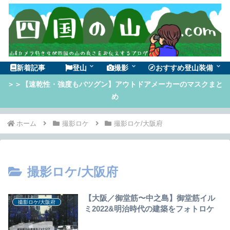
新着記事
登山
撮影
おすすめ登山装備
＞＞【速乾性・強度もバツグン】アウトドアメーカーのマスクまと
め
ホーム
撮影ロケ
撮影ロケ/大阪府
撮影ロケ/大阪府
【大阪／御堂筋〜中之島】御堂筋イル
撮影ロケ/大阪府
ミ2022&明治時代の建築をフォトロケ