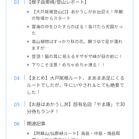
【根子岳東峰/登山レポート】
【大戸尾根登山口】あかうしがお出迎え！早朝
の牧場からスタート
雲海の中をひたすらのぼる！抜けたら天国だっ
た
高山植物はすっかり秋の花。朝づゆで足が濡れ
ますが…
登頂！猫の耳に見えるギザギザ峰が目の前に！
下りこそ注意！めちゃめちゃ滑る！！
【まとめ】大戸尾根ルート、まあまあ足にくる
ルートでしたが、牛にいやされ＆とても絶景で
した！
【お昼はあかうし丼】超有名店「やま康」で30
分待ちランチ！
関連記事
【阿蘇山/仙酔峡ルート】高岳・中岳・南岳周