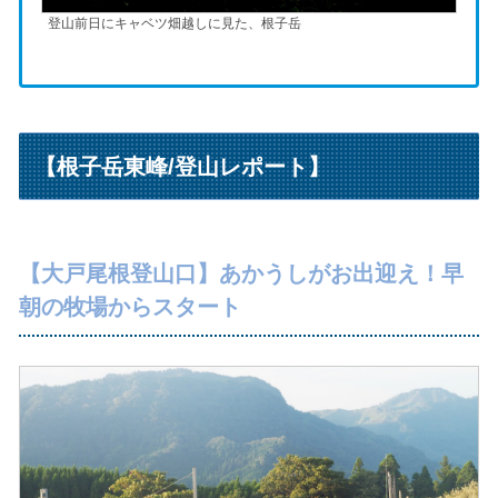
登山前日にキャベツ畑越しに見た、根子岳
【根子岳東峰/登山レポート】
【大戸尾根登山口】あかうしがお出迎え！早
朝の牧場からスタート