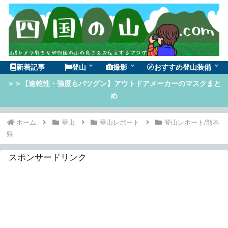
新着記事
登山
撮影
おすすめ登山装備
＞＞【速乾性・強度もバツグン】アウトドアメーカーのマスクまと
め
ホーム
登山
登山レポート
登山レポート/熊本
県
スポンサードリンク