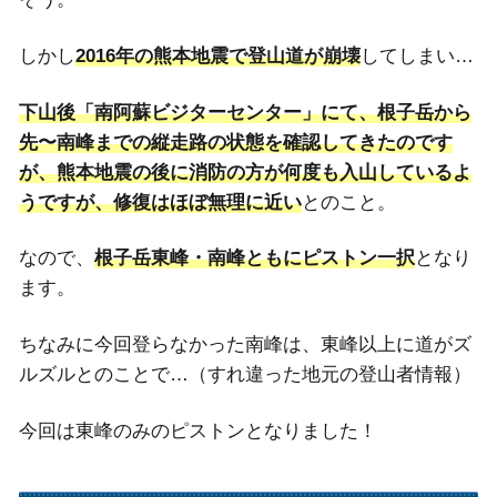
しかし
2016年の熊本地震で登山道が崩壊
してしまい…
下山後「南阿蘇ビジターセンター」にて、根子岳から
先〜南峰までの縦走路の状態を確認してきたのです
が、熊本地震の後に消防の方が何度も入山しているよ
うですが、修復はほぼ無理に近い
とのこと。
なので、
根子岳東峰・南峰ともにピストン一択
となり
ます。
ちなみに今回登らなかった南峰は、東峰以上に道がズ
ルズルとのことで…（すれ違った地元の登山者情報）
今回は東峰のみのピストンとなりました！