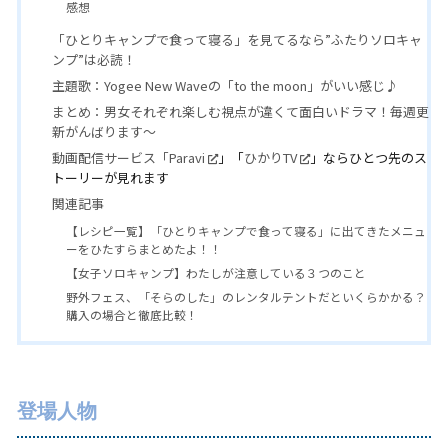
感想
「ひとりキャンプで食って寝る」を見てるなら”ふたりソロキャ
ンプ”は必読！
主題歌：Yogee New Waveの「to the moon」がいい感じ♪
まとめ：男女それぞれ楽しむ視点が違くて面白いドラマ！毎週更
新がんばります〜
動画配信サービス「
Paravi
」「
ひかりTV
」ならひとつ先のス
トーリーが見れます
関連記事
【レシピ一覧】「ひとりキャンプで食って寝る」に出てきたメニュ
ーをひたすらまとめたよ！！
【女子ソロキャンプ】わたしが注意している３つのこと
野外フェス、「そらのした」のレンタルテントだといくらかかる？
購入の場合と徹底比較！
登場人物