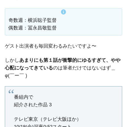
奇数週：横浜聡子監督
偶数週：冨永昌敬監督
ゲスト出演者も毎回変わるみたいですよ〜
しかし
あまりにも第１話が衝撃的にゆるすぎて、やや
心配になってきている
のは筆者だけではないはず＿
φ(￣ー￣ )
番組内で
紹介された作品 3
テレビ東京（テレビ大阪ほか）
10/18(金)深夜0:52スタート