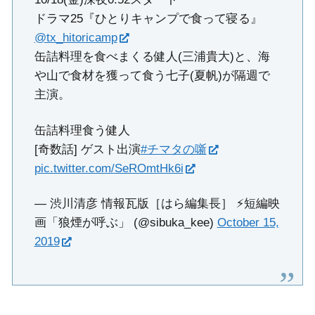
ドラマ25『ひとりキャンプで食って寝る』
@tx_hitoricamp
缶詰料理を食べまくる健人(三浦貴大)と、海
や山で食材を獲って食う七子(夏帆)が隔週で
主演。
缶詰料理食う健人
[奇数話] ゲスト出演
#チマタの噺
pic.twitter.com/SeROmtHk6i
— 渋川清彦 情報瓦版［はら編集長］ ⚡️短編映
画「狼煙が呼ぶ」 (@sibuka_kee)
October 15,
2019