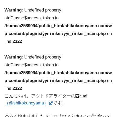
Warning
: Undefined property:
stdClass::$access_token in
/home/c2589094/public_html/shikokunoyama.com/w
p-content/plugins/yyi-rinker/yyi_rinker_main.php
on
line
2322
Warning
: Undefined property:
stdClass::$access_token in
/home/c2589094/public_html/shikokunoyama.com/w
p-content/plugins/yyi-rinker/yyi_rinker_main.php
on
line
2322
こんにちは、アウトドアライターの
aimi
（@shikokunoyama）
です。
ゆるく始まりましたドラマ「ひとりキャンプで食って