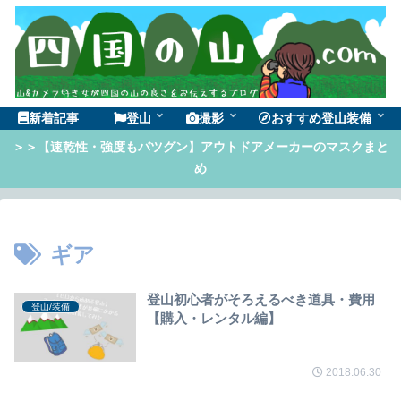
新着記事
登山
撮影
おすすめ登山装備
＞＞【速乾性・強度もバツグン】アウトドアメーカーのマスクまと
め
ギア
登山初心者がそろえるべき道具・費用
登山/装備
【購入・レンタル編】
2018.06.30