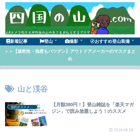
新着記事
登山
撮影
おすすめ登山装備
＞＞【速乾性・強度もバツグン】アウトドアメーカーのマスクまと
め
山と渓谷
【月額380円！】登山雑誌を「楽天マガ
節約オススメ商品
ジン」で読み放題しよう！のススメ
2018.08.29