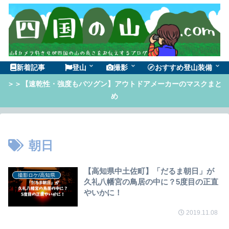
新着記事
登山
撮影
おすすめ登山装備
＞＞【速乾性・強度もバツグン】アウトドアメーカーのマスクまと
め
朝日
【高知県中土佐町】「だるま朝日」が
撮影ロケ/高知県
久礼八幡宮の鳥居の中に？5度目の正直
やいかに！
2019.11.08