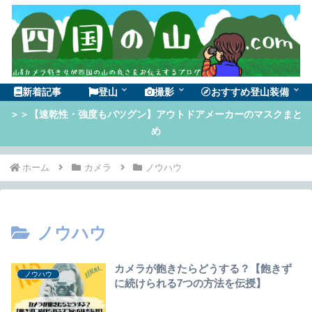
新着記事
登山
撮影
おすすめ登山装備
＞＞【速乾性・強度もバツグン】アウトドアメーカーのマスクまと
め
ホーム
カメラ
ノウハウ
ノウハウ
カメラが飽きたらどうする？【飽きず
ノウハウ
に続けられる7つの方法を伝授】