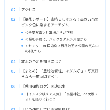
アクセス
【撮影レポート】素晴らしすぎる！高さ32mの
ピンク色に染まるアーチダム
＜全景写真＞駐車場からが正解
＜桜を手前に、バックをダム＞東屋から
＜センター or 国道側＞豊稔池遊水公園の真ん中
&外側から
放水の予定を知るには？
【まとめ】「豊稔池堰堤」はダム好き・写真好
きなら一度訪問すべし
【香川撮影ロケ】関連記事
【インスタ映えで人気】「高屋神社」de夜景フ
ォトを撮りに行こう
【私の使用している撮影機材】