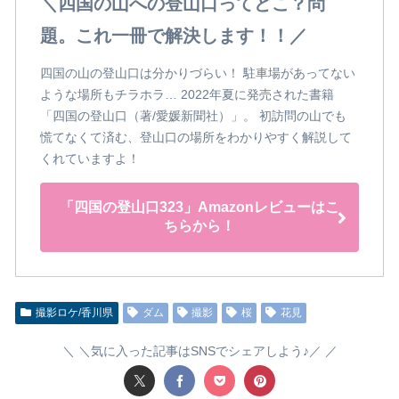
＼四国の山への登山口ってどこ？問
題。これ一冊で解決します！！／
四国の山の登山口は分かりづらい！ 駐車場があってない
ような場所もチラホラ… 2022年夏に発売された書籍
「四国の登山口（著/愛媛新聞社）」。 初訪問の山でも
慌てなくて済む、登山口の場所をわかりやすく解説して
くれていますよ！
「四国の登山口323」Amazonレビューはこ
ちらから！
撮影ロケ/香川県
ダム
撮影
桜
花見
＼気に入った記事はSNSでシェアしよう♪／