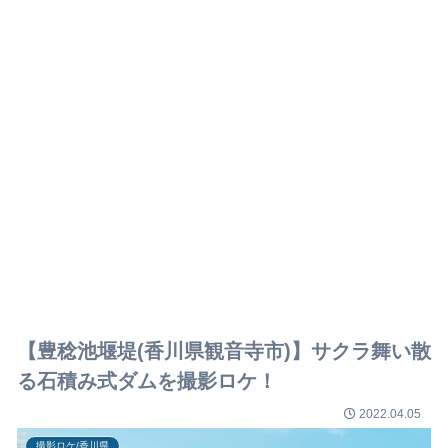
【豊稔池堰堤(香川県観音寺市)】サクラ舞い散
る石積み式ダムを撮影ロケ！
2022.04.05
撮影ロケ/香川県