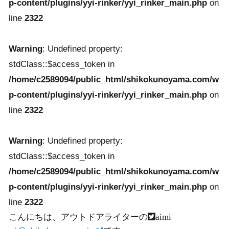
p-content/plugins/yyi-rinker/yyi_rinker_main.php
on
line
2322
Warning
: Undefined property:
stdClass::$access_token in
/home/c2589094/public_html/shikokunoyama.com/w
p-content/plugins/yyi-rinker/yyi_rinker_main.php
on
line
2322
Warning
: Undefined property:
stdClass::$access_token in
/home/c2589094/public_html/shikokunoyama.com/w
p-content/plugins/yyi-rinker/yyi_rinker_main.php
on
line
2322
こんにちは、アウトドアライターの
aimi