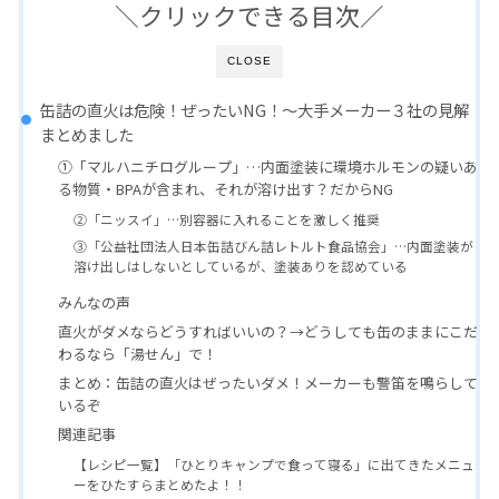
＼クリックできる目次／
CLOSE
缶詰の直火は危険！ぜったいNG！〜大手メーカー３社の見解
まとめました
①「マルハニチログループ」…内面塗装に環境ホルモンの疑いあ
る物質・BPAが含まれ、それが溶け出す？だからNG
②「ニッスイ」…別容器に入れることを激しく推奨
③「公益社団法人日本缶詰びん詰レトルト食品協会」…内面塗装が
溶け出しはしないとしているが、塗装ありを認めている
みんなの声
直火がダメならどうすればいいの？→どうしても缶のままにこだ
わるなら「湯せん」で！
まとめ：缶詰の直火はぜったいダメ！メーカーも警笛を鳴らして
いるぞ
関連記事
【レシピ一覧】「ひとりキャンプで食って寝る」に出てきたメニュ
ーをひたすらまとめたよ！！