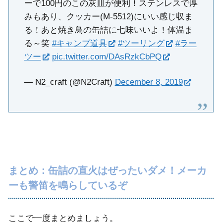
ーで100円のこの灰皿が便利！ステンレスで厚
みもあり、クッカー(M-5512)にいい感じ収ま
る！あと焼き鳥の缶詰に七味いいよ！体温ま
る～笑
#キャンプ道具
#ツーリング
#ラー
ツー
pic.twitter.com/DAsRzkCbPQ
— N2_craft (@N2Craft)
December 8, 2019
まとめ：缶詰の直火はぜったいダメ！メーカ
ーも警笛を鳴らしているぞ
ここで一度まとめましょう。