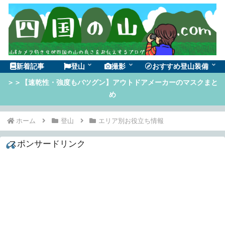
新着記事
登山
撮影
おすすめ登山装備
＞＞【速乾性・強度もバツグン】アウトドアメーカーのマスクまと
め
ホーム
登山
エリア別お役立ち情報
スポンサードリンク