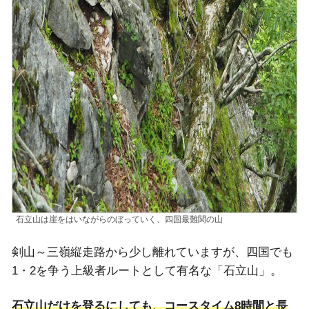
石立山は崖をはいながらのぼっていく、四国最難関の山
剣山～三嶺縦走路から少し離れていますが、四国でも
1・2を争う上級者ルートとして有名な「石立山」。
石立山だけを登るにしても、コースタイム8時間と長