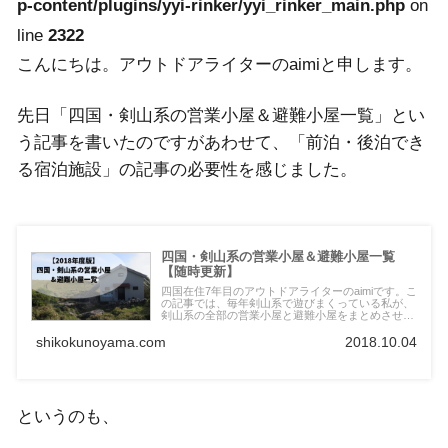
p-content/plugins/yyi-rinker/yyi_rinker_main.php
on
line
2322
こんにちは。アウトドアライターのaimiと申します。
先日「四国・剣山系の営業小屋＆避難小屋一覧」とい
う記事を書いたのですがあわせて、「前泊・後泊でき
る宿泊施設」の記事の必要性を感じました。
四国・剣山系の営業小屋＆避難小屋一覧
【随時更新】
四国在住7年目のアウトドアライターのaimiです。こ
の記事では、毎年剣山系で遊びまくっている私が、
剣山系の全部の営業小屋と避難小屋をまとめさせて
いただきます！山奥にある剣山だからこそ、うまく
小屋を利用して快適に重曹を行っていただければ幸
shikokunoyama.com
2018.10.04
いです。
というのも、