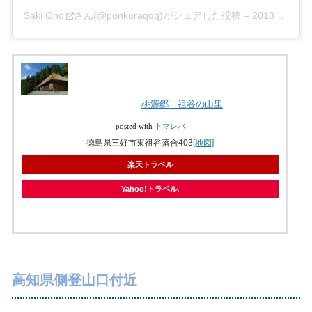
Saki Ono
さん(@ponkuraqqq)がシェアした投稿 –
2018年 5月月7日午前4時25分PDT
桃源郷 祖谷の山里
posted with
トマレバ
徳島県三好市東祖谷落合403
[地図]
楽天トラベル
Yahoo!トラベル
高知県側登山口付近