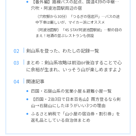
【番外編】路線バスの起点、国道439の中継…
穴吹・阿波池田駅周辺の宿
（穴吹駅から30分）「つるぎの宿岩戸」…バスの途
中下車は厳しいが、マイカー派にオススメ
（阿波池田駅）「4S STAY阿波池田駅前」…駅の目の
まえ！地酒の並ぶレストランも併設
剣山系を登った、わたしの記録一覧
まとめ：剣山系攻略は前泊or後泊することで心
に余裕が生まれ、いっそう山が楽しめますよ♪
関連記事
四国・石鎚山系の営業小屋＆避難小屋一覧
【四国・2泊3日で日本百名山】両方登るなら剣
山→石鎚山にしたほうがいい3つの理由
ふるさと納税で「山小屋の宿泊券・割引券」を
返礼品としている自治体まとめ