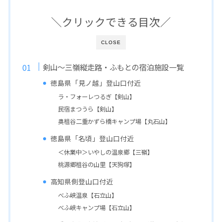
＼クリックできる目次／
CLOSE
剣山～三嶺縦走路・ふもとの宿泊施設一覧
徳島県「見ノ越」登山口付近
ラ・フォーレつるぎ【剣山】
民宿まつうら【剣山】
奥祖谷二重かずら橋キャンプ場【丸石山】
徳島県「名頃」登山口付近
＜休業中＞いやしの温泉郷【三嶺】
桃源郷祖谷の山里【天狗塚】
高知県側登山口付近
べふ峡温泉【石立山】
べふ峡キャンプ場【石立山】