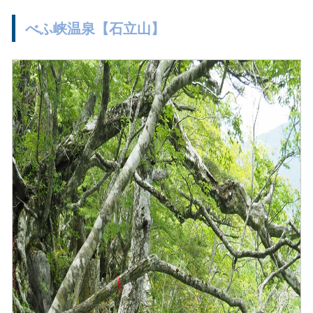
べふ峡温泉【石立山】