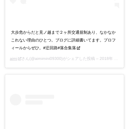
大歩危からだと見ノ越まで２ヶ所交通規制あり、なかなか
これない理由のひとつ。ブログに詳細書いてます。プロフ
ィールからぜひ。#迂回路#落合集落
aimi
さん(@aimimini09300)がシェアした投稿 –
2018年 8月月3日午後4時31分PDT