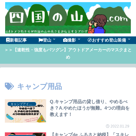
新着記事
登山
撮影
おすすめ登山装備
＞＞【速乾性・強度もバツグン】アウトドアメーカーのマスクまと
め
キャンプ用品
Q.キャンプ用品の貸し借り、やめるべ
キャンプアイテム
き？A.やめたほうが無難。4つの理由を
教えます！
2022.01.29
【キャンプde ふるさと納税】「スキレ