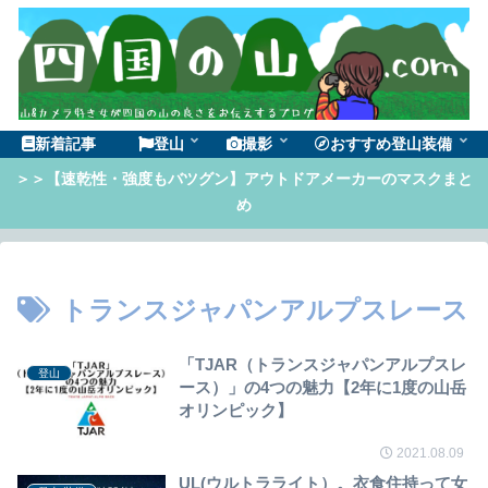
新着記事
登山
撮影
おすすめ登山装備
＞＞【速乾性・強度もバツグン】アウトドアメーカーのマスクまと
め
トランスジャパンアルプスレース
「TJAR（トランスジャパンアルプスレ
登山
ース）」の4つの魅力【2年に1度の山岳
オリンピック】
2021.08.09
UL(ウルトラライト）。衣食住持って女