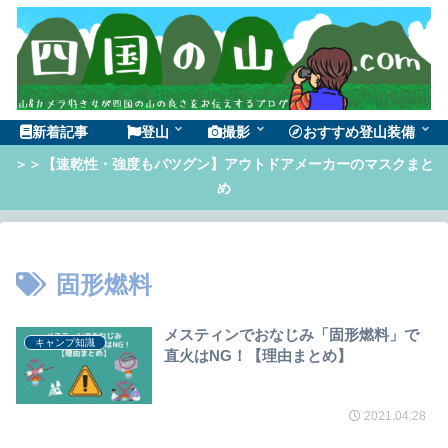
新着記事
登山
撮影
おすすめ登山装備
＞＞【速乾性・強度もバツグン】アウトドアメーカーのマスクまと
め
固形燃料
メスティンでおなじみ「固形燃料」で
キャンプ知識
直火はNG！【理由まとめ】
2021.04.28