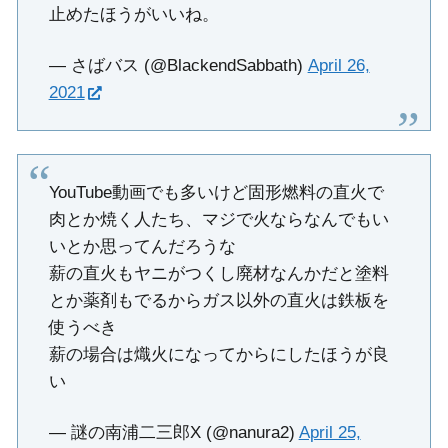
止めたほうがいいね。
— さばバス (@BlackendSabbath)
April 26,
2021
YouTube動画でも多いけど固形燃料の直火で
肉とか焼く人たち、マジで火ならなんでもい
いとか思ってんだろうな
薪の直火もヤニがつくし廃材なんかだと塗料
とか薬剤もでるからガス以外の直火は鉄板を
使うべき
薪の場合は熾火になってからにしたほうが良
い
— 謎の南浦二三郎X (@nanura2)
April 25,