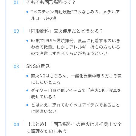
そもそも固形燃料って？
”メスティン自動炊飯”でおなじみの、メチルア
ルコールの塊
「固形燃料」直火使用だとどうなる？
65度で99.9%燃焼揮発、食品に付着するのはき
わめて微量。しかしアレルギー持ちの方もいる
ので注意しすぎるくらいがちょうどいい
SNSの意見
直火NGはもちろん、一酸化炭素中毒の方こそ気
にしたいところ
ダイソー自身が他アイテムで「直火OK」写真を
載せている？
とはいえ、恐れておくべきアイテムであること
は間違いない
【まとめ】「固形燃料」の直火は非推奨！安全
に調理をたのしもう