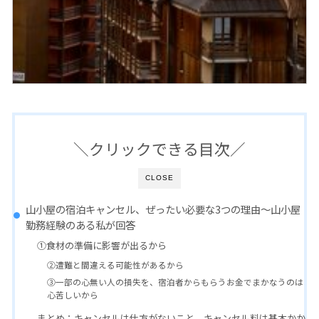
＼クリックできる目次／
CLOSE
山小屋の宿泊キャンセル、ぜったい必要な3つの理由～山小屋
勤務経験のある私が回答
①食材の準備に影響が出るから
②遭難と間違える可能性があるから
③一部の心無い人の損失を、宿泊者からもらうお金でまかなうのは
心苦しいから
まとめ：キャンセルは仕方がないこと。キャンセル料は基本かか