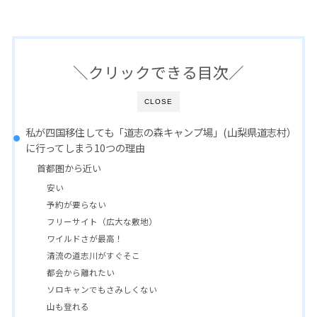
＼クリックできる目次／
CLOSE
私が四国移住しても「道志の森キャンプ場」(山梨県道志村）
に行ってしまう10つの理由
首都圏から近い
安い
予約が要らない
フリーサイト（広大な敷地）
ワイルドさが最高！
清流の道志川がすぐそこ
都会から離れたい
ソロキャンでもさみしくない
山も登れる