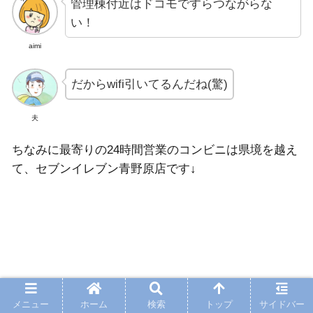
管理棟付近はドコモですらつながらな
い！
aimi
だからwifi引いてるんだね(驚)
夫
ちなみに最寄りの24時間営業のコンビニは県境を越え
て、セブンイレブン青野原店です↓
メニュー
ホーム
検索
トップ
サイドバー