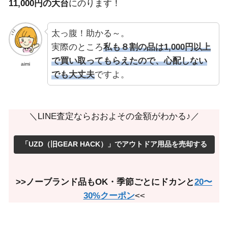
11,000円の大台
にのります！
太っ腹！助かる～。
実際のところ
私も８割の品は1,000円以上
で買い取ってもらえたので、心配しない
aimi
でも大丈夫
ですよ。
＼LINE査定ならおおよその金額がわかる♪／
「UZD（旧GEAR HACK）」でアウトドア用品を売却する
>>ノーブランド品もOK・季節ごとにドカンと
20〜
30%クーポン
<<