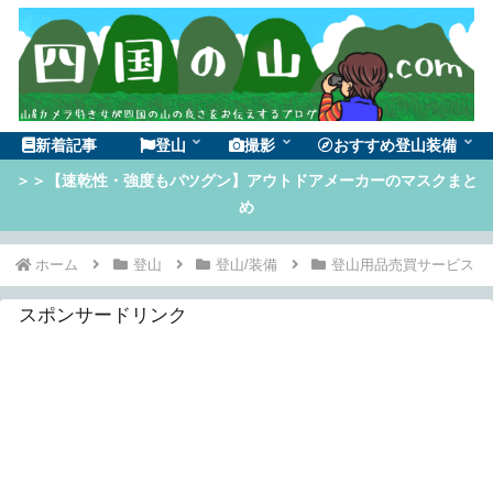
新着記事
登山
撮影
おすすめ登山装備
＞＞【速乾性・強度もバツグン】アウトドアメーカーのマスクまと
め
ホーム
登山
登山/装備
登山用品売買サービス
スポンサードリンク