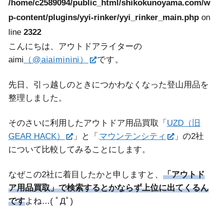
/home/c2589094/public_html/shikokunoyama.com/w
p-content/plugins/yyi-rinker/yyi_rinker_main.php
on
line
2322
こんにちは、アウトドアライターの
aimi
（@aiaiminini）
です。
先日、引っ越しのときにつかわなくなった登山用品を
整理しました。
そのさいに利用したアウトドア用品買取「
UZD（旧
GEAR HACK）
」と「
マウンテンシティ
」の2社
について比較してみることにします。
なぜこの2社に着目したかと申しますと、
「アウトド
ア用品買取」で検索するとかならず上位に出てくるん
です
よね…( ﾟДﾟ)