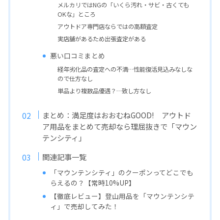
メルカリではNGの「いくら汚れ・サビ・古くても
OKな」ところ
アウトドア専門店ならではの高額査定
実店舗があるため出張査定がある
悪い口コミまとめ
経年劣化品の査定への不満…性能復活見込みなしな
ので仕方なし
単品より複数品優遇？…致し方なし
まとめ：満足度はおおむねGOOD! アウトド
ア用品をまとめて売却なら理屈抜きで「マウン
テンシティ」
関連記事一覧
「マウンテンシティ」のクーポンってどこでも
らえるの？【常時10%UP】
【徹底レビュー】登山用品を「マウンテンシテ
ィ」で売却してみた！