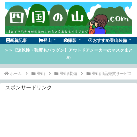
新着記事
登山
撮影
おすすめ登山装備
＞＞【速乾性・強度もバツグン】アウトドアメーカーのマスクまと
め
ホーム
登山
登山/装備
登山用品売買サービス
スポンサードリンク