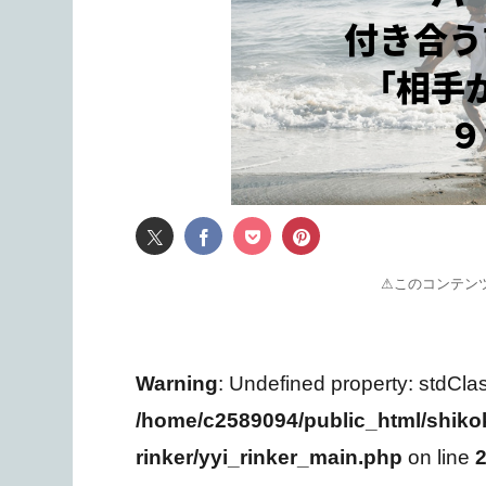
⚠このコンテン
Warning
: Undefined property: stdCla
/home/c2589094/public_html/shiko
rinker/yyi_rinker_main.php
on line