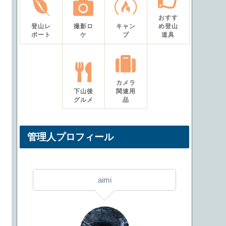
おすす
登山レ
撮影ロ
キャン
め登山
ポート
ケ
プ
道具
カメラ
下山後
関連用
グルメ
品
管理人プロフィール
aimi