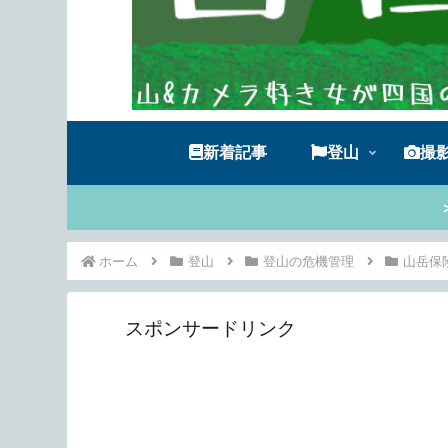
新着記事
登山
撮
ホーム
登山
登山の危機管理
山岳保
スポンサードリンク