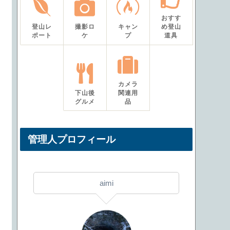
おすす
登山レ
撮影ロ
キャン
め登山
ポート
ケ
プ
道具
カメラ
下山後
関連用
グルメ
品
管理人プロフィール
aimi