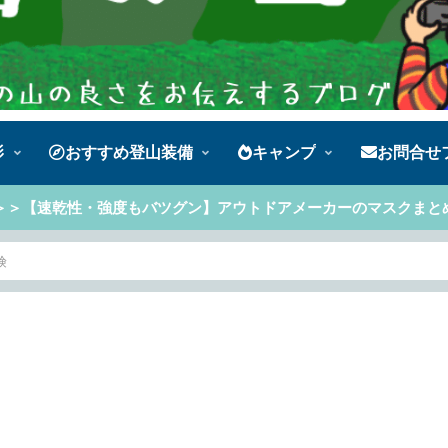
影
おすすめ登山装備
キャンプ
お問合せ
＞＞【速乾性・強度もバツグン】アウトドアメーカーのマスクまと
険