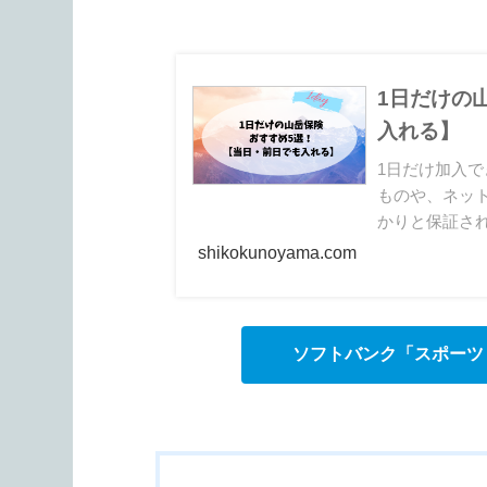
1日だけの
入れる】
1日だけ加入
ものや、ネッ
かりと保証され
くらい対応で
shikokunoyama.com
ソフトバンク「スポーツ