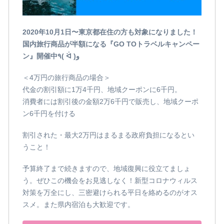
2020年10月1日〜東京都在住の方も対象になりました！
国内旅行商品が半額になる『GO TOトラベルキャンペー
ン』開催中٩( ᐛ )و
＜4万円の旅行商品の場合＞
代金の割引額に1万4千円、地域クーポンに6千円。
消費者には割引後の金額2万6千円で販売し、地域クーポ
ン6千円を付ける
割引された・最大2万円はまるまる政府負担になるとい
うこと！
予算終了まで続きますので、地域復興に役立てましょ
う。ぜひこの機会をお見逃しなく！新型コロナウィルス
対策を万全にし、三密避けられる平日を絡めるのがオス
スメ。また県内宿泊も大歓迎です。