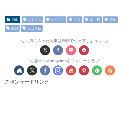
登山
おじさん
シイタケ
ソロ
山小屋
登山
盗難
自己責任
＼気に入った記事はSNSでシェアしよう♪／
@shikokunoyamaをフォローする
スポンサードリンク