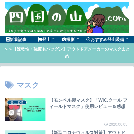
新着記事
登山
撮影
おすすめ登山装備
＞＞【速乾性・強度もバツグン】アウトドアメーカーのマスクまと
め
マスク
【モンベル製マスク】「WIC.クール フ
登山/装備
ィールドマスク」使用レビュー＆感想
2020.06.05
【新型コロナウィルス対策】アウトド