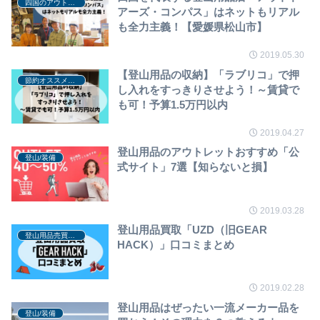
四国のアウトドアショップ・拠点
アーズ・コンパス」はネットもリアル
も全力主義！【愛媛県松山市】
2019.05.30
【登山用品の収納】「ラブリコ」で押
節約オススメ商品
し入れをすっきりさせよう！～賃貸で
も可！予算1.5万円以内
2019.04.27
登山用品のアウトレットおすすめ「公
登山/装備
式サイト」7選【知らないと損】
2019.03.28
登山用品買取「UZD（旧GEAR
登山用品売買サービス
HACK）」口コミまとめ
2019.02.28
登山用品はぜったい一流メーカー品を
登山/装備