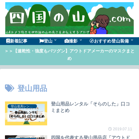
新着記事
登山
撮影
おすすめ登山装備
＞＞【速乾性・強度もバツグン】アウトドアメーカーのマスクまと
め
登山用品
登山用品レンタル「そらのした」口コ
登山道具レンタル
ミまとめ
2019.07.11
四国を代表する登山用品店「アウトド