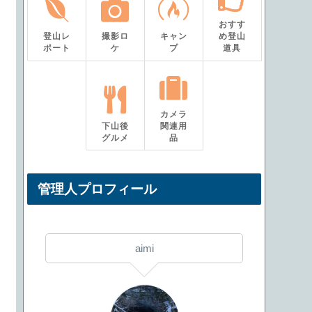
おすす
登山レ
撮影ロ
キャン
め登山
ポート
ケ
プ
道具
カメラ
下山後
関連用
グルメ
品
管理人プロフィール
aimi