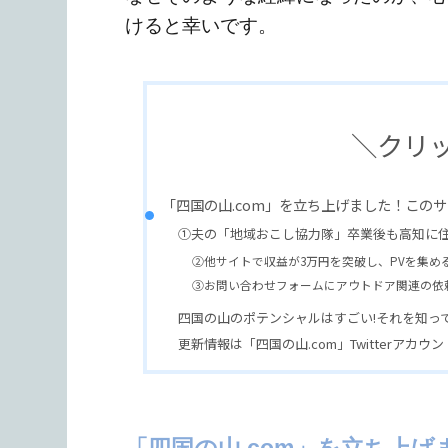
けると幸いです。
＼クリ
「四国の山.com」を立ち上げました！この
①夫の「地域おこし協力隊」卒業後も高知に
②他サイトで収益が3万円を突破し、PVを集め
③お問い合わせフォームにアウトドア関連の依
四国の山のポテンシャルはすごい!それを知っ
更新情報は「四国の山.com」Twitterアカ