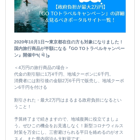
2020年10月1日〜東京都在住の方も対象になりました！
国内旅行商品が半額になる『GO TOトラベルキャンペー
ン』開催中٩( ᐛ )و
＜4万円の旅行商品の場合＞
代金の割引額に1万4千円、地域クーポンに6千円。
消費者には割引後の金額2万6千円で販売し、地域クーポ
ン6千円を付ける
割引された・最大2万円はまるまる政府負担になるとい
うこと！
予算終了まで続きますので、地域復興に役立てましょ
う。ぜひこの機会をお見逃しなく！新型コロナウィルス
対策を万全にし、三密避けられる平日を絡めるのがオス
スメ。また県内宿泊も大歓迎です。