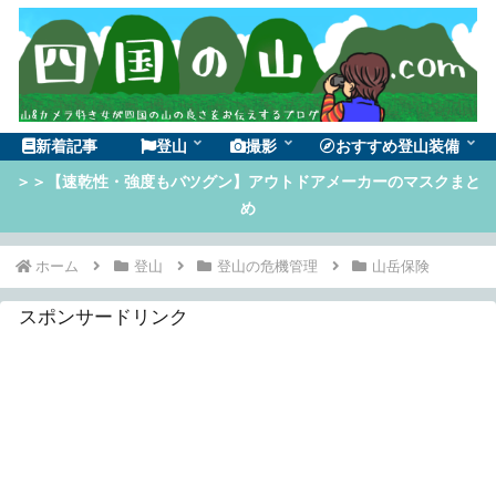
新着記事
登山
撮影
おすすめ登山装備
＞＞【速乾性・強度もバツグン】アウトドアメーカーのマスクまと
め
ホーム
登山
登山の危機管理
山岳保険
スポンサードリンク