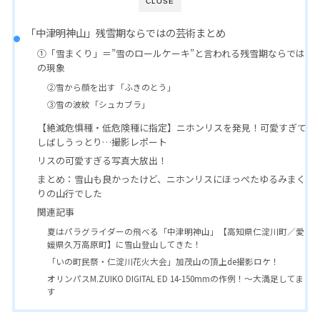
CLOSE
「中津明神山」残雪期ならではの芸術まとめ
①「雪まくり」＝”雪のロールケーキ”と言われる残雪期ならでは
の現象
②雪から顔を出す「ふきのとう」
③雪の波紋「シュカブラ」
【絶滅危惧種・低危険種に指定】ニホンリスを発見！可愛すぎて
しばしうっとり…撮影レポート
リスの可愛すぎる写真大放出！
まとめ：雪山も良かったけど、ニホンリスにほっぺたゆるみまく
りの山行でした
関連記事
夏はパラグライダーの飛べる「中津明神山」【高知県仁淀川町／愛
媛県久万高原町】に雪山登山してきた！
「いの町民祭・仁淀川花火大会」加茂山の頂上de撮影ロケ！
オリンパスM.ZUIKO DIGITAL ED 14-150mmの作例！〜大満足してま
す