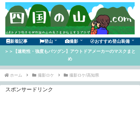
新着記事
登山
撮影
おすすめ登山装備
＞＞【速乾性・強度もバツグン】アウトドアメーカーのマスクまと
め
ホーム
撮影ロケ
撮影ロケ/高知県
スポンサードリンク