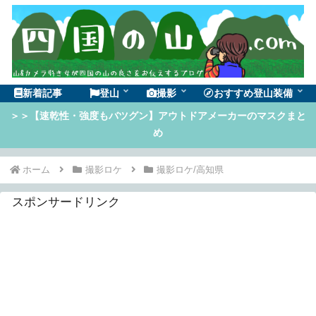
新着記事
登山
撮影
おすすめ登山装備
＞＞【速乾性・強度もバツグン】アウトドアメーカーのマスクまと
め
ホーム
撮影ロケ
撮影ロケ/高知県
スポンサードリンク