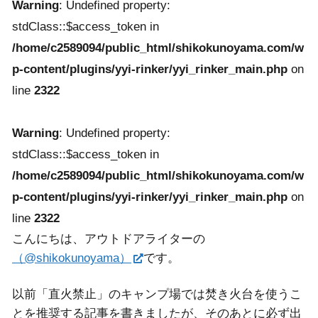
Warning
: Undefined property:
stdClass::$access_token in
/home/c2589094/public_html/shikokunoyama.com/w
p-content/plugins/yyi-rinker/yyi_rinker_main.php
on
line
2322
Warning
: Undefined property:
stdClass::$access_token in
/home/c2589094/public_html/shikokunoyama.com/w
p-content/plugins/yyi-rinker/yyi_rinker_main.php
on
line
2322
こんにちは、アウトドアライターの
（@shikokunoyama）
です。
以前「直火禁止」のキャンプ場では焚き火台を使うこ
とを推奨する記事を書きましたが、そのあとに必ず出