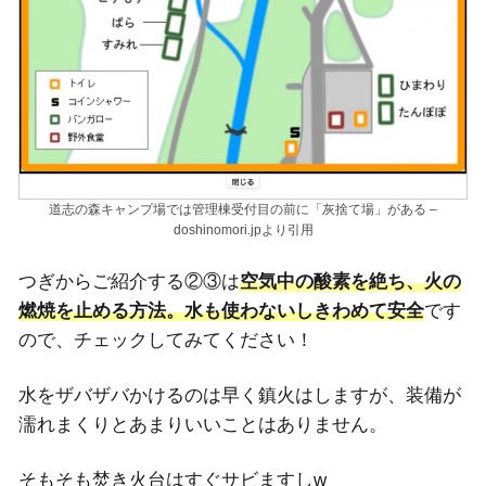
道志の森キャンプ場では管理棟受付目の前に「灰捨て場」がある –
doshinomori.jpより引用
つぎからご紹介する②③は
空気中の酸素を絶ち、火の
燃焼を止める方法。水も使わないしきわめて安全
です
ので、チェックしてみてください！
水をザバザバかけるのは早く鎮火はしますが、装備が
濡れまくりとあまりいいことはありません。
そもそも焚き火台はすぐサビますしw