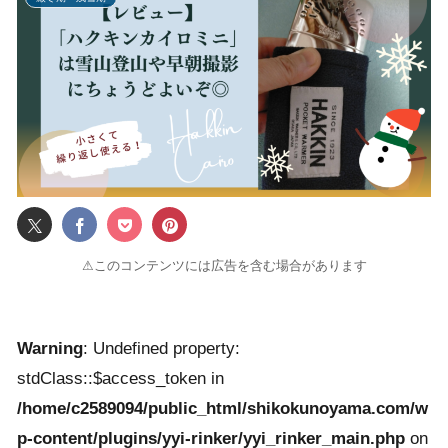
⚠このコンテンツには広告を含む場合があります
Warning
: Undefined property:
stdClass::$access_token in
/home/c2589094/public_html/shikokunoyama.com/w
p-content/plugins/yyi-rinker/yyi_rinker_main.php
on