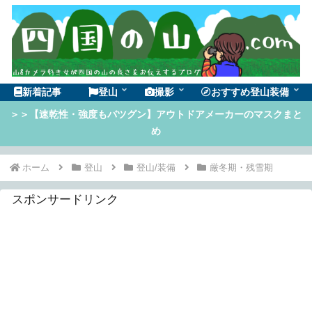
新着記事
登山
撮影
おすすめ登山装備
＞＞【速乾性・強度もバツグン】アウトドアメーカーのマスクまと
め
ホーム
登山
登山/装備
厳冬期・残雪期
スポンサードリンク