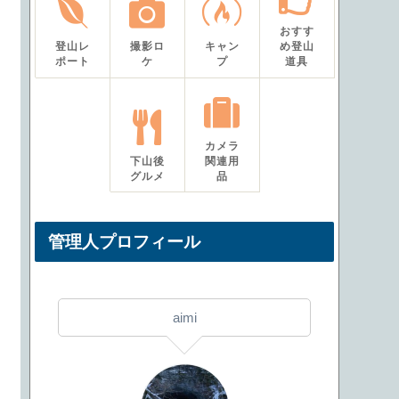
おすす
登山レ
撮影ロ
キャン
め登山
ポート
ケ
プ
道具
カメラ
下山後
関連用
グルメ
品
管理人プロフィール
aimi