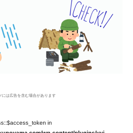
ツには広告を含む場合があります
ss::$access_token in
kunoyama.com/wp-content/plugins/yyi-