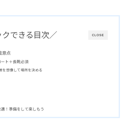
ックできる目次／
CLOSE
注意点
コート＋長靴必須
波を想像して場所を決める
快適！準備をして楽しもう