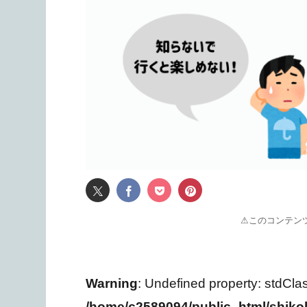
⚠このコンテン
Warning
: Undefined property: stdCla
/home/c2589094/public_html/shiko