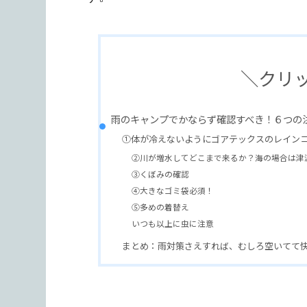
＼クリ
雨のキャンプでかならず確認すべき！６つの
①体が冷えないようにゴアテックスのレイン
②川が増水してどこまで来るか？海の場合は津
③くぼみの確認
④大きなゴミ袋必須！
⑤多めの着替え
いつも以上に虫に注意
まとめ：雨対策さえすれば、むしろ空いてて