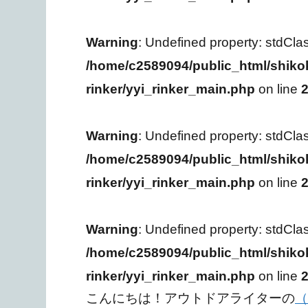
Warning
: Undefined property: stdCla
/home/c2589094/public_html/shiko
rinker/yyi_rinker_main.php
on line
Warning
: Undefined property: stdCla
/home/c2589094/public_html/shiko
rinker/yyi_rinker_main.php
on line
Warning
: Undefined property: stdCla
/home/c2589094/public_html/shiko
rinker/yyi_rinker_main.php
on line
こんにちは！アウトドアライターの
（