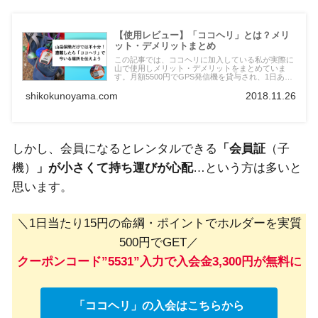
【使用レビュー】「ココヘリ」とは？メリ
ット・デメリットまとめ
この記事では、ココヘリに加入している私が実際に
山で使用しメリット・デメリットをまとめていま
す。月額5500円でGPS発信機を貸与され、1日あた
り15円。山のお守りにぴったりだったのでご紹介。
発信機だけでなく受信機を借りることで、仲間内で
shikokunoyama.com
2018.11.26
の捜索にも活用でき、とても安価で有用なサービス
です。
しかし、会員になるとレンタルできる
「会員証
（子
機）
」が小さくて持ち運びが心配
…という方は多いと
思います。
＼1日当たり15円の命綱・ポイントでホルダーを実質
500円でGET／
クーポンコード”5531”入力で入会金3,300円が無料に
「ココヘリ」の入会はこちらから