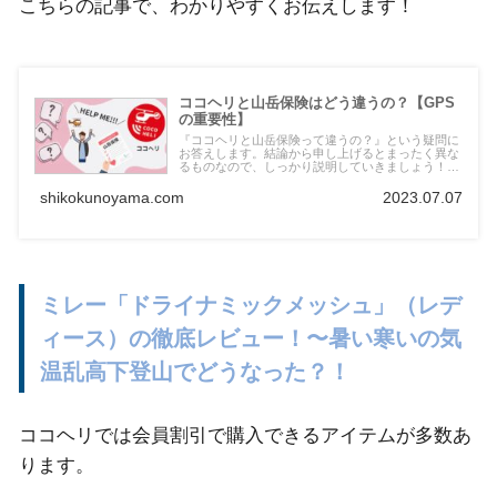
こちらの記事で、わかりやすくお伝えします！
ココヘリと山岳保険はどう違うの？【GPS
の重要性】
『ココヘリと山岳保険って違うの？』という疑問に
お答えします。結論から申し上げるとまったく異な
るものなので、しっかり説明していきましょう！
「ココヘリ」＝GPS発信機を貸与してくれるサービ
スで、山岳保険単体ではそれが有りません。
shikokunoyama.com
2023.07.07
ミレー「ドライナミックメッシュ」（レデ
ィース）の徹底レビュー！〜暑い寒いの気
温乱高下登山でどうなった？！
ココヘリでは会員割引で購入できるアイテムが多数あ
ります。