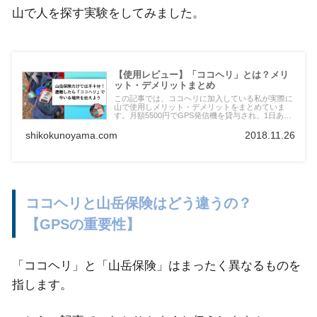
山で人を探す実験をしてみました。
【使用レビュー】「ココヘリ」とは？メリ
ット・デメリットまとめ
この記事では、ココヘリに加入している私が実際に
山で使用しメリット・デメリットをまとめていま
す。月額5500円でGPS発信機を貸与され、1日あた
り15円。山のお守りにぴったりだったのでご紹介。
発信機だけでなく受信機を借りることで、仲間内で
shikokunoyama.com
2018.11.26
の捜索にも活用でき、とても安価で有用なサービス
です。
ココヘリと山岳保険はどう違うの？
【GPSの重要性】
「ココヘリ」と「山岳保険」はまったく異なるものを
指します。