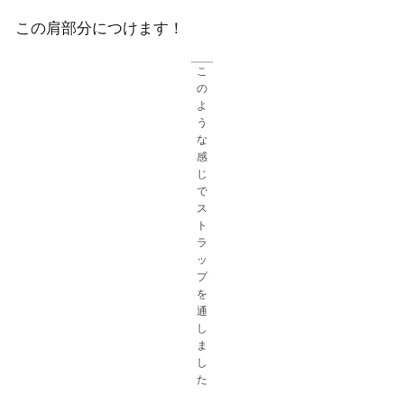
この肩部分につけます！
こ
の
よ
う
な
感
じ
で
ス
ト
ラ
ッ
プ
を
通
し
ま
し
た