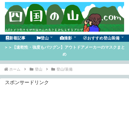
新着記事
登山
撮影
おすすめ登山装備
＞＞【速乾性・強度もバツグン】アウトドアメーカーのマスクまと
め
ホーム
登山
登山/装備
スポンサードリンク