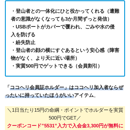
・登山者との一体化にひと役かってくれる（遭難
者の意識がなくなっても3か月間ずっと発信）
・USBポートがカバーで覆われ、ごみや水の侵
入を防げる
・紛失防止
・登山者の顔の横にすぐあるという安心感（障害
物がなく、より天に近い場所）
・実質500円でゲットできる（会員割引）
「
ココヘリ会員証ホルダー」はココヘリ加入者ならぜ
ったいに持っていたほうがいい
アイテム
。
＼1日当たり15円の命綱・ポイントでホルダーを実質
500円でGET／
クーポンコード”5531”入力で入会金3,300円が無料に