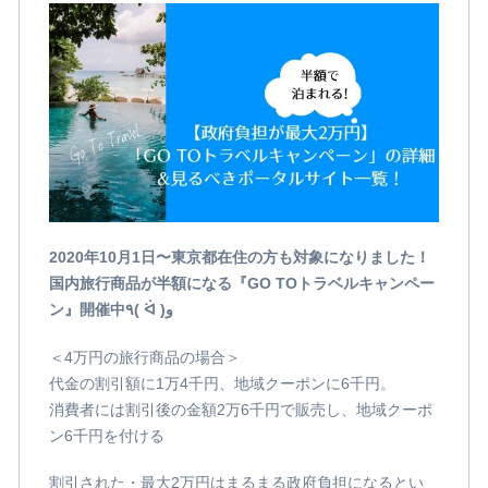
2020年10月1日〜東京都在住の方も対象になりました！
国内旅行商品が半額になる『GO TOトラベルキャンペー
ン』開催中٩( ᐛ )و
＜4万円の旅行商品の場合＞
代金の割引額に1万4千円、地域クーポンに6千円。
消費者には割引後の金額2万6千円で販売し、地域クーポ
ン6千円を付ける
割引された・最大2万円はまるまる政府負担になるとい