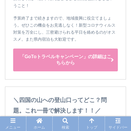
うこと！
予算終了まで続きますので、地域復興に役立てましょ
う。ぜひこの機会をお見逃しなく！新型コロナウィルス
対策を万全にし、三密避けられる平日を絡めるのがオス
スメ。また県内宿泊も大歓迎です。
「GoToトラベルキャンペーン」の詳細はこ
ちらから
＼四国の山への登山口ってどこ？問
題。これ一冊で解決します！！／
四国の山の登山口は分かりづらい！ 駐車場があってない
メニュー
ホーム
検索
トップ
サイドバー
ような場所もチラホラ… 2022年夏に発売された書籍