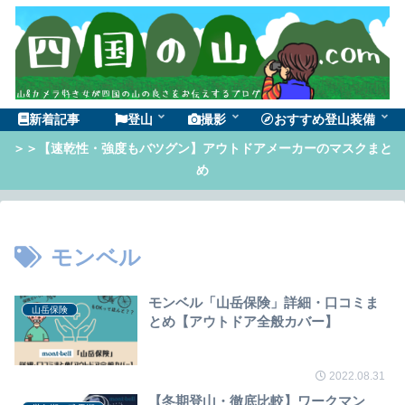
新着記事
登山
撮影
おすすめ登山装備
＞＞【速乾性・強度もバツグン】アウトドアメーカーのマスクまと
め
モンベル
モンベル「山岳保険」詳細・口コミま
山岳保険
とめ【アウトドア全般カバー】
2022.08.31
【冬期登山・徹底比較】ワークマン