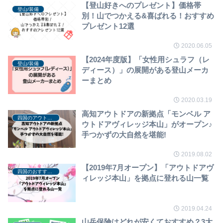
【登山好きへのプレゼント】価格帯
登山/装備
別！山でつかえる&喜ばれる！おすすめ
プレゼント12選
2020.06.05
【2024年度版】「女性用シュラフ（レ
登山/装備
ディース）」の展開がある登山メーカ
ーまとめ
2020.03.19
高知アウトドアの新拠点「モンベル ア
四国のアウトドアショップ・拠点
ウトドアヴィレッジ本山」がオープン♪
手つかずの大自然を堪能!
2019.08.02
【2019年7月オープン】「アウトドアヴ
四国のおすすめ登山コース
ィレッジ本山」を拠点に登れる山一覧
2019.04.24
山岳保険はどれが安くておすすめ？3大