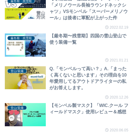
厳冬期・残雪期
「メリノウール長袖ラウンドネックシ
ャツ」VSモンベル「スーパーメリノウ
ール」は後者に軍配が上がった件
2022.02.19
【厳冬期〜残雪期】四国の雪山登山で
厳冬期・残雪期
使う装備一覧
2021.01.21
Q.「モンベルって高い？」A.「まった
登山/装備
く高くないと思います」その理由を10
年愛用してるアウトドアライターの私
がお答えします。
2020.12.26
【モンベル製マスク】「WIC.クール フ
登山/装備
ィールドマスク」使用レビュー＆感想
2020.06.05